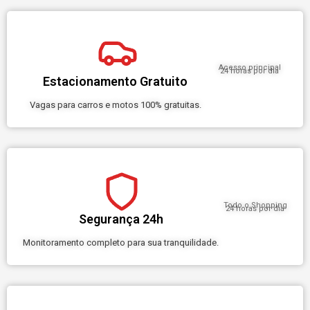
Acesso principal
24 horas por dia
Estacionamento Gratuito
Vagas para carros e motos 100% gratuitas.
Todo o Shopping
24 horas por dia
Segurança 24h
Monitoramento completo para sua tranquilidade.