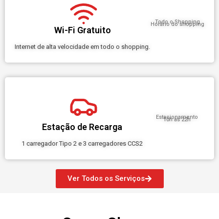
Todo o Shopping
Horário do shopping
Wi-Fi Gratuito
Internet de alta velocidade em todo o shopping.
Estacionamento
10h às 22h
Estação de Recarga
1 carregador Tipo 2 e 3 carregadores CCS2
Ver Todos os Serviços