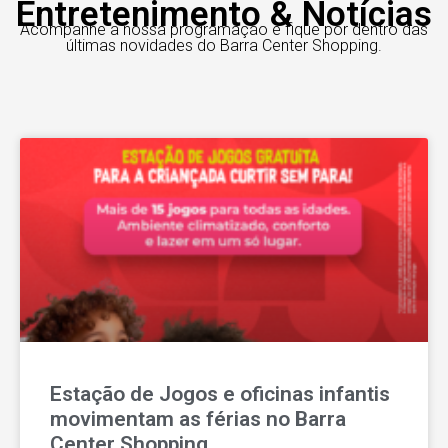
Entretenimento & Notícias
Acompanhe a nossa programação e fique por dentro das
últimas novidades do Barra Center Shopping.
Estação de Jogos e oficinas infantis
movimentam as férias no Barra
Center Shopping